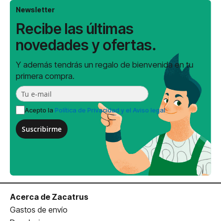
Newsletter
Recibe las últimas
novedades y ofertas.
Y además tendrás un regalo de bienvenida en tu
primera compra.
Acepto la
Política de Privacidad y el Aviso legal
Suscribirme
Acerca de Zacatrus
Gastos de envío