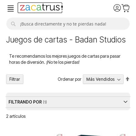
Buscar
Juegos de cartas - Badan Studios
Te recomendamos los mejores juegos de cartas para pasar
horas de diversión. ¡No te los pierdas!
Fija
Ordenar por
Filtrar
Dir
De
FILTRANDO POR
2
artículos