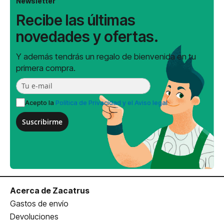
Newsletter
Recibe las últimas
novedades y ofertas.
Y además tendrás un regalo de bienvenida en tu
primera compra.
Acepto la
Política de Privacidad y el Aviso legal
Suscribirme
Acerca de Zacatrus
Gastos de envío
Devoluciones