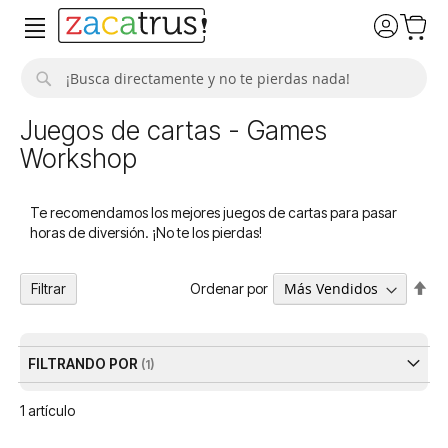
Buscar
Juegos de cartas - Games
Workshop
Te recomendamos los mejores juegos de cartas para pasar
horas de diversión. ¡No te los pierdas!
Fija
Ordenar por
Filtrar
Dir
De
FILTRANDO POR
1
artículo