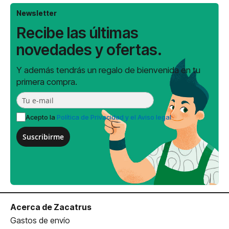
Newsletter
Recibe las últimas
novedades y ofertas.
Y además tendrás un regalo de bienvenida en tu
primera compra.
Acepto la
Política de Privacidad y el Aviso legal
Suscribirme
Acerca de Zacatrus
Gastos de envío