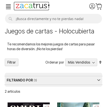
Buscar
Juegos de cartas - Holocubierta
Te recomendamos los mejores juegos de cartas para pasar
horas de diversión. ¡No te los pierdas!
Fija
Ordenar por
Filtrar
Dir
De
FILTRANDO POR
2
artículos