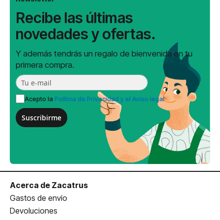
Recibe las últimas
novedades y ofertas.
Y además tendrás un regalo de bienvenida en tu
primera compra.
Acepto la
Política de Privacidad y el Aviso legal
Suscribirme
Acerca de Zacatrus
Gastos de envío
Devoluciones