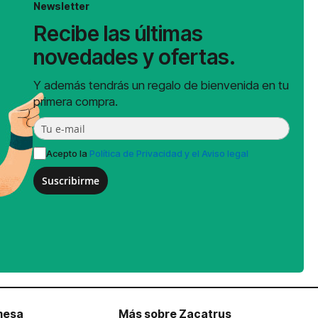
Newsletter
Recibe las últimas
novedades y ofertas.
Y además tendrás un regalo de bienvenida en tu
primera compra.
Acepto la
Política de Privacidad y el Aviso legal
Suscribirme
mesa
Más sobre Zacatrus