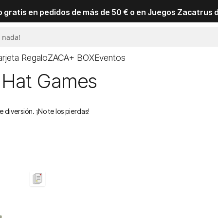
io gratis en pedidos de más de 50 € o en Juegos Zacatrus 
arjeta Regalo
ZACA+ BOX
Eventos
d Hat Games
diversión. ¡No te los pierdas!