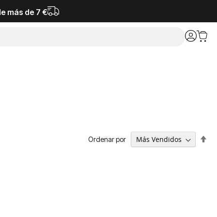
de más de 7 €
Fija
Ordenar por
Dir
De