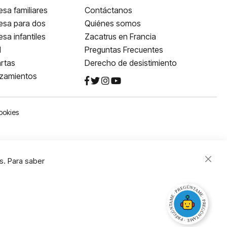
sa familiares
Contáctanos
esa para dos
Quiénes somos
sa infantiles
Zacatrus en Francia
l
Preguntas Frecuentes
rtas
Derecho de desistimiento
nzamientos
ookies
s. Para saber
Close
Cooki
Bar