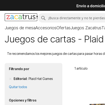
Envío a domicil
Buscar
Buscar
Juegos de mesa
Accesorios
Ofertas
Juegos Zacatrus
T
Juegos de cartas - Plai
Te recomendamos los mejores juegos de cartas para pasar horas de 
1
artículo
Filtrando por
Editorial
Plaid Hat Games
Quitar todos
Opciones y filtros