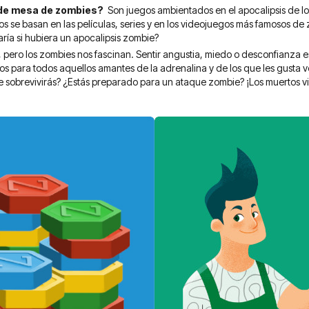
 de mesa de zombies?
Son juegos ambientados en el apocalipsis de los
os se basan en las películas, series y en los videojuegos más famosos de
ía si hubiera un apocalipsis zombie?
pero los zombies nos fascinan. Sentir angustia, miedo o desconfianza e
s para todos aquellos amantes de la adrenalina y de los que les gusta 
 sobrevivirás? ¿Estás preparado para un ataque zombie? ¡Los muertos vi