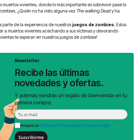
 muertos vivientes, donde lo más importante es sobrevivir pase lo
 zombies. ¿Quién no ha visto alguna vez
The walking Dead
y ha
s parte de la experiencia de nuestros
juegos de zombies
. Estos
ver a muertos vivientes acechando a sus víctimas y devorando
vientes te esperan en nuestros juegos de zombies!
Newsletter
Recibe las últimas
novedades y ofertas.
Y además tendrás un regalo de bienvenida en tu
primera compra.
Acepto la
Política de Privacidad y el Aviso legal
Suscribirme