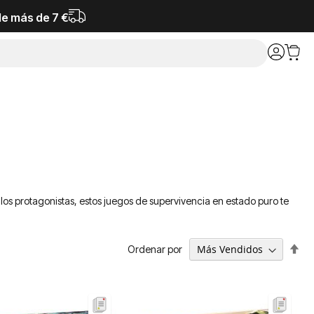
de más de 7 €
on los protagonistas, estos juegos de supervivencia en estado puro te
Fija
Ordenar por
Dir
De