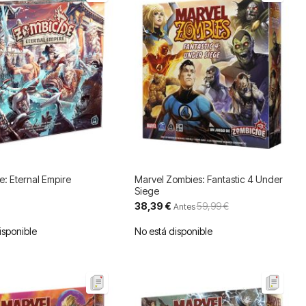
: Eternal Empire
Marvel Zombies: Fantastic 4 Under
Siege
Precio
38,39 €
59,99 €
Antes
especial
isponible
No está disponible