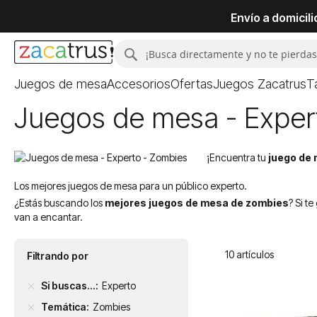
Envío a domicil
Buscar
Buscar
Juegos de mesa
Accesorios
Ofertas
Juegos Zacatrus
T
Juegos de mesa - Exper
¡Encuentra tu
juego de
Los mejores juegos de mesa para un público experto.
¿Estás buscando los
mejores juegos de mesa de zombies
? Si t
van a encantar.
10
artículos
Filtrando por
Si buscas...
Experto
Temática
Zombies