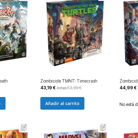
eath
Zombicide TMNT: Timecrash
Zombicide
Precio
43,19 €
53,99 €
44,99 €
Antes
especial
o
Añadir al carrito
No está d