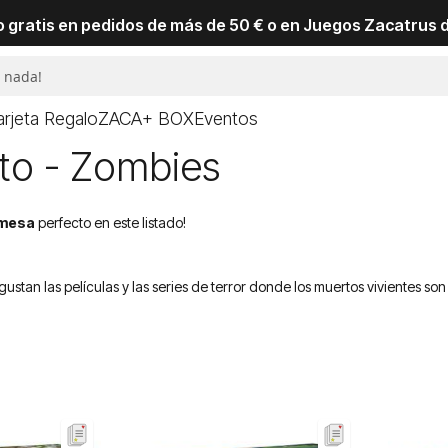
io gratis en pedidos de más de 50 € o en Juegos Zacatrus 
arjeta Regalo
ZACA+ BOX
Eventos
to - Zombies
 mesa
perfecto en este listado!
e gustan las películas y las series de terror donde los muertos vivientes s