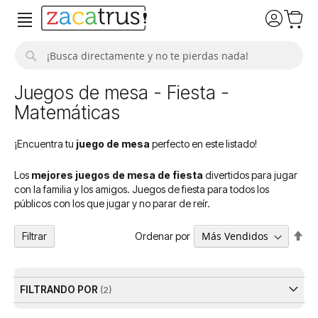
Buscar
Juegos de mesa - Fiesta -
Matemáticas
¡Encuentra tu
juego de mesa
perfecto en este listado!
Los
mejores juegos de mesa de fiesta
divertidos para jugar
con la familia y los amigos. Juegos de fiesta para todos los
públicos con los que jugar y no parar de reír.
Fija
Ordenar por
Filtrar
Dir
De
FILTRANDO POR