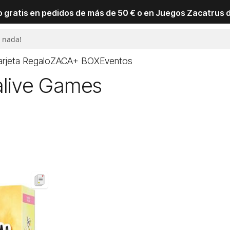
io gratis en pedidos de más de 50 € o en Juegos Zacatrus 
arjeta Regalo
ZACA+ BOX
Eventos
alive Games