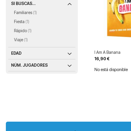
SI BUSCAS...
artículo
Familiares
1
artículo
Fiesta
1
artículo
Rápido
1
artículo
Viaje
1
I Am A Banana
EDAD
16,90 €
NÚM. JUGADORES
No está disponible