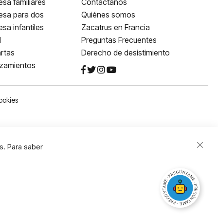
sa familiares
Contáctanos
esa para dos
Quiénes somos
sa infantiles
Zacatrus en Francia
l
Preguntas Frecuentes
rtas
Derecho de desistimiento
nzamientos
ookies
s. Para saber
Close
Cooki
Bar