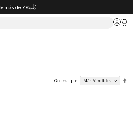
de más de 7 €
Fija
Ordenar por
Dir
De