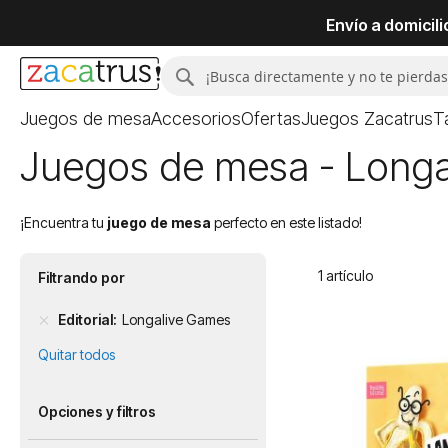
Envío a domicil
Buscar
Buscar
Juegos de mesa
Accesorios
Ofertas
Juegos Zacatrus
T
Juegos de mesa - Long
¡Encuentra tu
juego de mesa
perfecto en este listado!
1
artículo
Filtrando por
Editorial
Longalive Games
Quitar todos
Opciones y filtros