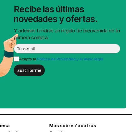
Recibe las últimas
novedades y ofertas.
Y además tendrás un regalo de bienvenida en tu
primera compra.
Acepto la
Política de Privacidad y el Aviso legal
Suscribirme
mesa
Más sobre Zacatrus