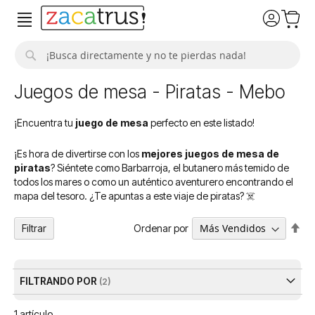
Buscar
Juegos de mesa - Piratas - Mebo
¡Encuentra tu
juego de mesa
perfecto en este listado!
¡Es hora de divertirse con los
mejores juegos de mesa de
piratas
? Siéntete como Barbarroja, el butanero más temido de
todos los mares o como un auténtico aventurero encontrando el
mapa del tesoro. ¿Te apuntas a este viaje de piratas? ☠️
Fija
Ordenar por
Filtrar
Dir
De
FILTRANDO POR
1
artículo