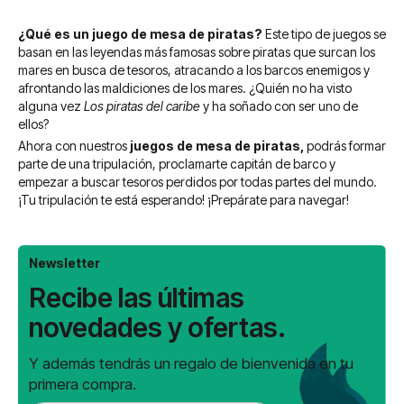
¿Qué es un juego de mesa de piratas?
Este tipo de juegos se
basan en las leyendas más famosas sobre piratas que surcan los
mares en busca de tesoros, atracando a los barcos enemigos y
afrontando las maldiciones de los mares. ¿Quién no ha visto
alguna vez
Los piratas del caribe
y ha soñado con ser uno de
ellos?
Ahora con nuestros
juegos de mesa de piratas,
podrás formar
parte de una tripulación, proclamarte capitán de barco y
empezar a buscar tesoros perdidos por todas partes del mundo.
¡Tu tripulación te está esperando! ¡Prepárate para navegar!
Newsletter
Recibe las últimas
novedades y ofertas.
Y además tendrás un regalo de bienvenida en tu
primera compra.