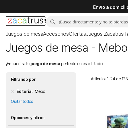
Envío a domicil
Buscar
Buscar
Juegos de mesa
Accesorios
Ofertas
Juegos Zacatrus
T
Juegos de mesa - Mebo
¡Encuentra tu
juego de mesa
perfecto en este listado!
Artículos
1
-
24
de
128
Filtrando por
Editorial
Mebo
Quitar todos
Opciones y filtros