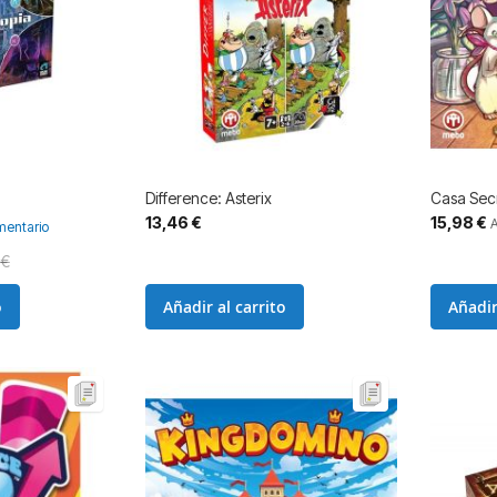
Difference: Asterix
Casa Sec
Precio
13,46 €
15,98 €
entario
especial
 €
o
Añadir al carrito
Añadir