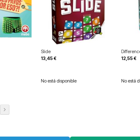
Slide
Differenc
13,45 €
12,55 €
No está disponible
No está d
eyendo página
na
Página
Siguiente