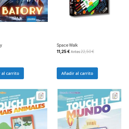
ry
Space Walk
Precio
11,25 €
22,50 €
Antes
especial
 al carrito
Añadir al carrito