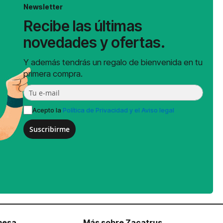
Newsletter
Recibe las últimas
novedades y ofertas.
Y además tendrás un regalo de bienvenida en tu
primera compra.
Acepto la
Política de Privacidad y el Aviso legal
Suscribirme
mesa
Más sobre Zacatrus