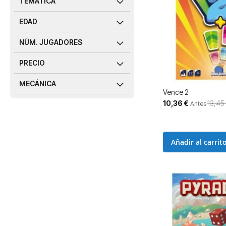
TEMÁTICA
EDAD
NÚM. JUGADORES
PRECIO
MECÁNICA
Vence 2
Precio
10,36 €
13,45
Antes
especial
Añadir al carrit