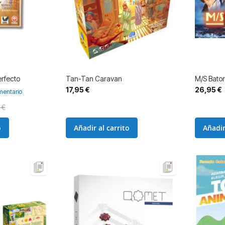
erfecto
Tan-Tan Caravan
M/S Bato
17,95 €
26,95 €
entario
 €
o
Añadir al carrito
Añadir