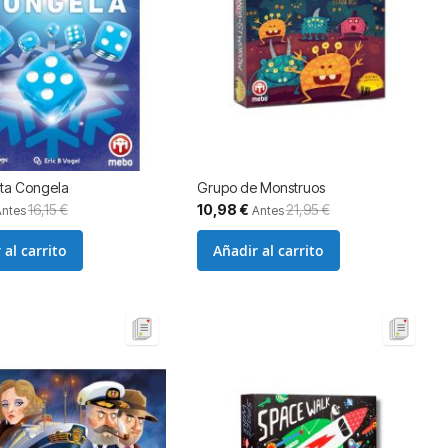
ta Congela
Grupo de Monstruos
Precio
16,15 €
10,98 €
21,95 €
Antes
Antes
especial
 al carrito
Añadir al carrito