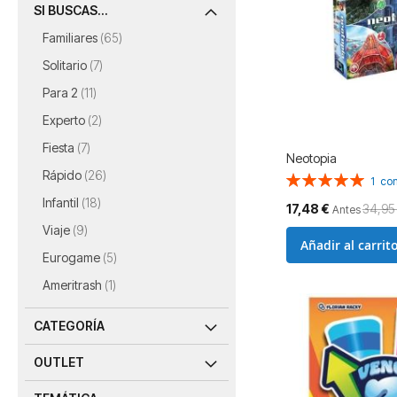
SI BUSCAS...
artículos
Familiares
65
artículos
Solitario
7
artículos
Para 2
11
artículos
Experto
2
artículos
Fiesta
7
Neotopia
artículos
Rápido
26
Valoración:
1
com
100%
artículos
Infantil
18
Precio
17,48 €
34,95
Antes
especial
artículos
Viaje
9
Añadir al carrit
artículos
Eurogame
5
artículo
Ameritrash
1
CATEGORÍA
OUTLET