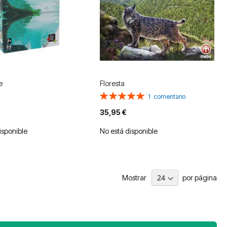
e
Floresta
Valoración:
1
comentario
100%
35,95 €
isponible
No está disponible
Mostrar
por página