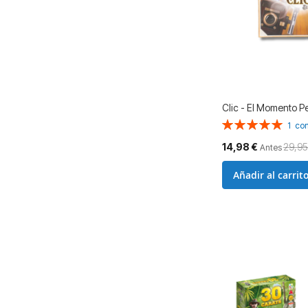
Clic - El Momento P
Valoración:
1
com
100%
Precio
14,98 €
29,95
Antes
especial
Añadir al carrit