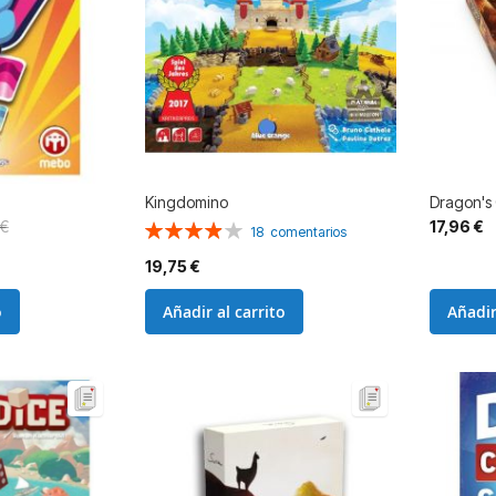
Kingdomino
Dragon's
 €
17,96 €
Valoración:
18
comentarios
78%
19,75 €
o
Añadir al carrito
Añadir