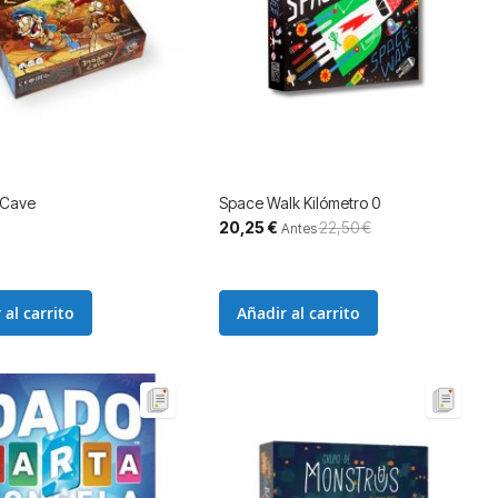
 Cave
Space Walk Kilómetro 0
Precio
20,25 €
22,50 €
Antes
especial
 al carrito
Añadir al carrito