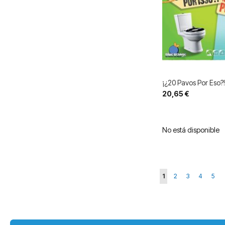
¡¿20 Pavos Por Eso?!
20,65 €
No está disponible
Página
Actualmente estás l
Página
Página
Página
Pági
1
2
3
4
5