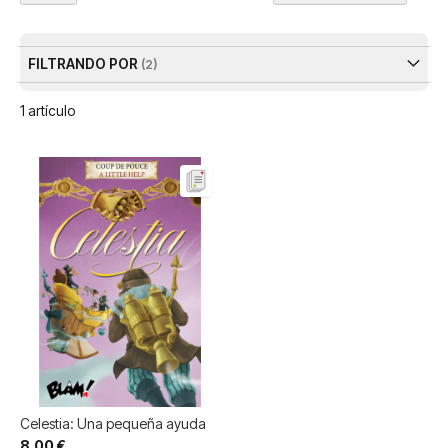
Dir
De
FILTRANDO POR
1
artículo
Celestia: Una pequeña ayuda
8,00 €