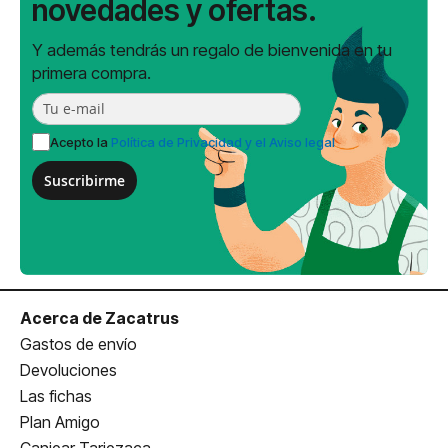
novedades y ofertas.
Y además tendrás un regalo de bienvenida en tu
primera compra.
Acepto la
Política de Privacidad y el Aviso legal
Suscribirme
Acerca de Zacatrus
Gastos de envío
Devoluciones
Las fichas
Plan Amigo
Canjear Tarjezaca