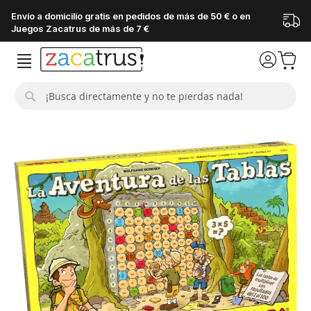
Envío a domicilio gratis en pedidos de más de 50 € o en
Juegos Zacatrus de más de 7 €
Buscar
Saltar
al
final
de
la
galería
de
imágenes