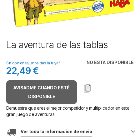
Saltar
La aventura de las tablas
al
comienzo
de
NO ESTÁ DISPONIBLE
Sin opiniones, ¿nos das la tuya?
la
22,49 €
galería
de
imágenes
AVISADME CUANDO ESTÉ
DISPONIBLE
Demuestra que eres el mejor competidor y multiplicador en este
gran juego de aventuras.
Ver toda la información de envio