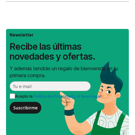
Newsletter
Recibe las últimas
novedades y ofertas.
Y además tendrás un regalo de bienvenida en tu
primera compra.
Acepto la
Política de Privacidad y el Aviso legal
Suscribirme