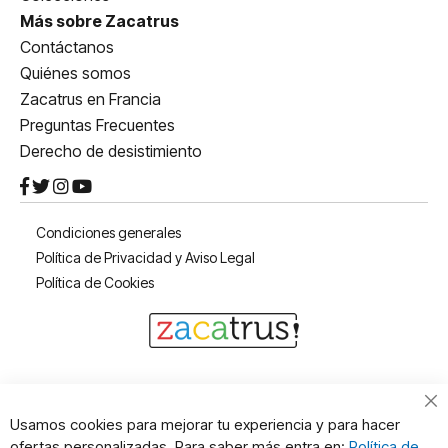
Más sobre Zacatrus
Contáctanos
Quiénes somos
Zacatrus en Francia
Preguntas Frecuentes
Derecho de desistimiento
Condiciones generales
Política de Privacidad y Aviso Legal
Política de Cookies
Cl
Usamos cookies para mejorar tu experiencia y para hacer
Co
ofertas personalizadas. Para saber más entra en:
Política de