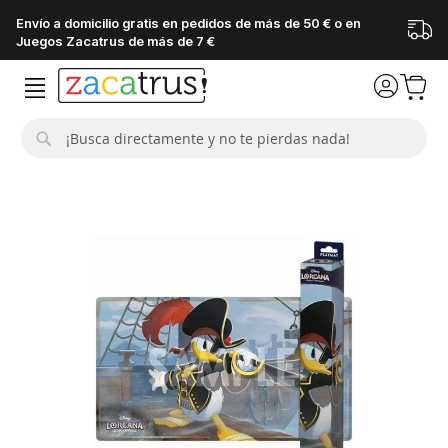
Envío a domicilio gratis en pedidos de más de 50 € o en
Juegos Zacatrus de más de 7 €
Buscar
Saltar
al
final
de
la
galería
de
imágenes