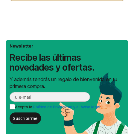
Newsletter
Recibe las últimas
novedades y ofertas.
Y además tendrás un regalo de bienvenida en tu
primera compra.
Acepto la
Política de Privacidad y el Aviso legal
Suscribirme