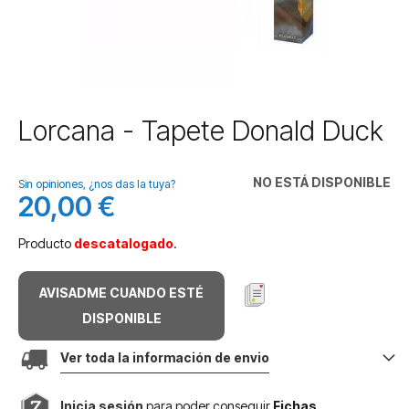
Saltar
Lorcana - Tapete Donald Duck
al
comienzo
de
NO ESTÁ DISPONIBLE
Sin opiniones, ¿nos das la tuya?
la
20,00 €
galería
de
Producto
descatalogado
.
imágenes
AVISADME CUANDO ESTÉ
DISPONIBLE
Ver toda la información de envio
Inicia sesión
para poder conseguir
Fichas