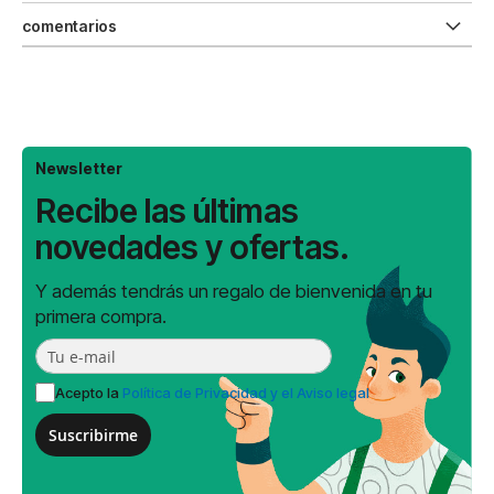
comentarios
Newsletter
Recibe las últimas
novedades y ofertas.
Y además tendrás un regalo de bienvenida en tu
primera compra.
Acepto la
Política de Privacidad y el Aviso legal
Suscribirme