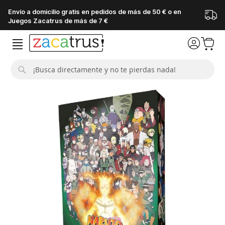
Envío a domicilio gratis en pedidos de más de 50 € o en
Juegos Zacatrus de más de 7 €
Buscar
Saltar
al
final
de
la
galería
de
imágenes