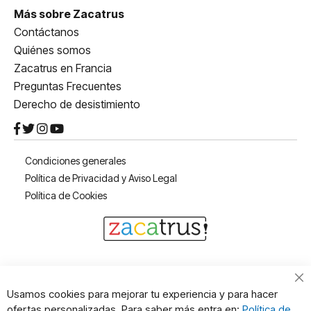
Más sobre Zacatrus
Contáctanos
Quiénes somos
Zacatrus en Francia
Preguntas Frecuentes
Derecho de desistimiento
Condiciones generales
Política de Privacidad y Aviso Legal
Política de Cookies
Cl
Usamos cookies para mejorar tu experiencia y para hacer
Co
ofertas personalizadas. Para saber más entra en:
Política de