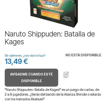
Saltar
Naruto Shippuden: Batalla de
al
Kages
comienzo
de
la
NO ESTÁ DISPONIBLE
galería
Sin opiniones, ¿nos das la tuya?
13,49 €
de
imágenes
AVISADME CUANDO ESTÉ
DISPONIBLE
"Naruto Shippuden: Batalla de Kages!" es un juego de cartas, de
2 a 8 jugadores. ¿Serás del bando de la Alianza Shinobi o estarás
con los malvados Akatsuki?