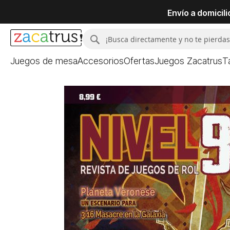
Envío a domicil
Buscar
Buscar
Juegos de mesa
Accesorios
Ofertas
Juegos Zacatrus
T
Saltar
al
final
de
la
galería
de
imágenes