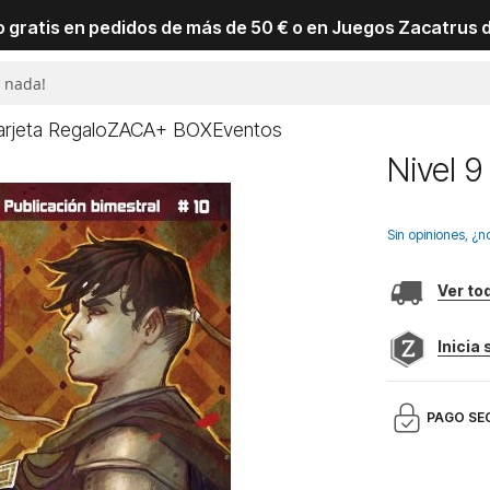
io gratis en pedidos de más de 50 € o en Juegos Zacatrus 
arjeta Regalo
ZACA+ BOX
Eventos
Nivel 9
Sin opiniones, ¿n
Ver to
Inicia
PAGO SE