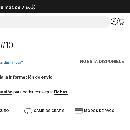
de más de 7 €
 #10
NO ESTÁ DISPONIBLE
os das la tuya?
da la información de envio
 sesión
para poder conseguir
Fichas
GURO
CAMBIOS GRATIS
MODOS DE PAGO