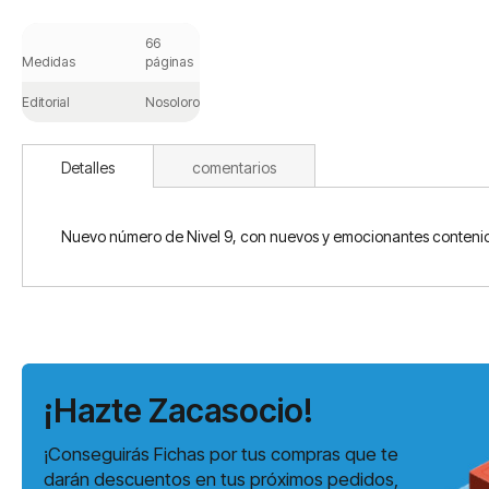
Saltar
al
66
comienzo
Medidas
páginas
de
la
Editorial
Nosolorol
galería
de
imágenes
Detalles
comentarios
Nuevo número de Nivel 9, con nuevos y emocionantes contenid
¡Hazte Zacasocio!
¡Conseguirás Fichas por tus compras que te
darán descuentos en tus próximos pedidos,