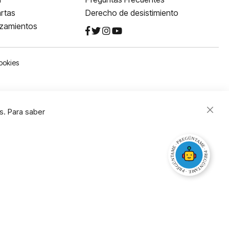
rtas
Derecho de desistimiento
nzamientos
ookies
s. Para saber
Close
Cooki
Bar