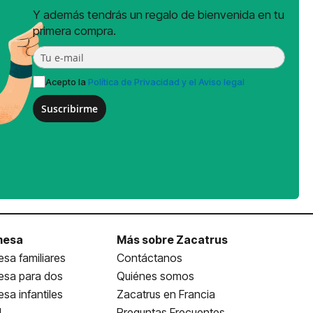
Y además tendrás un regalo de bienvenida en tu
primera compra.
Acepto la
Política de Privacidad y el Aviso legal
Suscribirme
mesa
Más sobre Zacatrus
sa familiares
Contáctanos
esa para dos
Quiénes somos
sa infantiles
Zacatrus en Francia
l
Preguntas Frecuentes