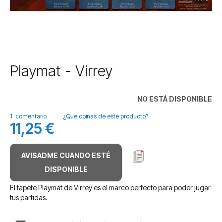
Saltar
Playmat - Virrey
al
comienzo
de
NO ESTÁ DISPONIBLE
la
galería
1
comentario
¿Qué opinas de este producto?
11,25 €
de
imágenes
AVISADME CUANDO ESTÉ
DISPONIBLE
El tapete Playmat de Virrey es el marco perfecto para poder jugar
tus partidas.