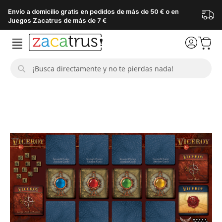
Envío a domicilio gratis en pedidos de más de 50 € o en
Juegos Zacatrus de más de 7 €
Buscar
Saltar
al
final
de
la
galería
de
imágenes