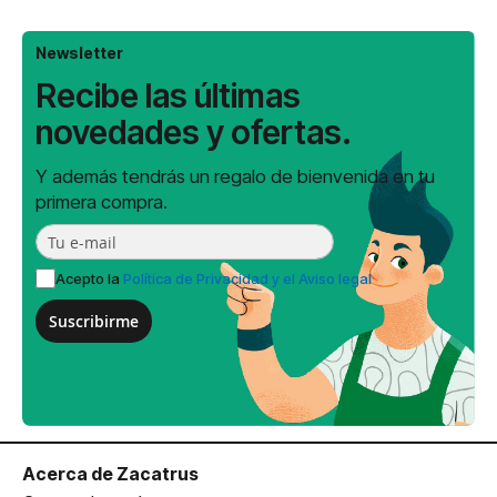
Newsletter
Recibe las últimas
novedades y ofertas.
Y además tendrás un regalo de bienvenida en tu
primera compra.
Acepto la
Política de Privacidad y el Aviso legal
Suscribirme
Acerca de Zacatrus