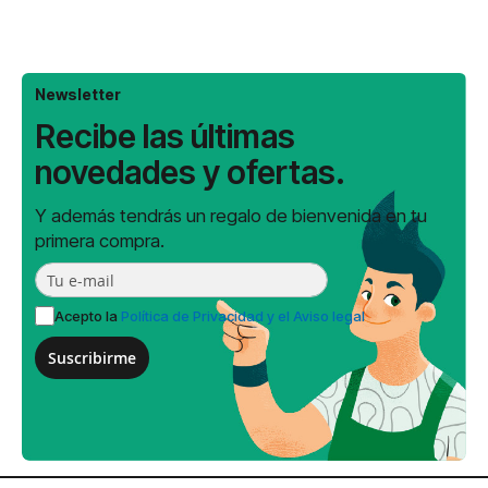
Newsletter
Recibe las últimas
novedades y ofertas.
Y además tendrás un regalo de bienvenida en tu
primera compra.
Acepto la
Política de Privacidad y el Aviso legal
Suscribirme