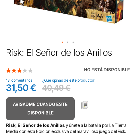
Saltar
Risk: El Señor de los Anillos
al
comienzo
de
NO ESTÁ DISPONIBLE
Valoración:
la
62
100
% of
galería
13
comentarios
¿Qué opinas de este producto?
31,50 €
40,49 €
de
Precio
Antes
imágenes
especial
AVISADME CUANDO ESTÉ
DISPONIBLE
Risk, El Señor de los Anillos
y únete a la batalla por La Tierra
Media con esta Edición exclusiva del maravilloso juego del Risk.