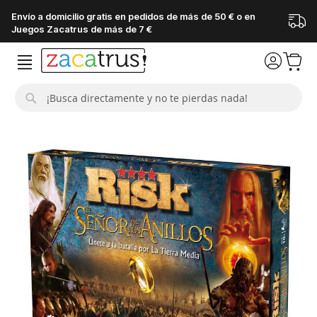
Envío a domicilio gratis en pedidos de más de 50 € o en
Juegos Zacatrus de más de 7 €
Buscar
Saltar
al
final
de
la
galería
de
imágenes