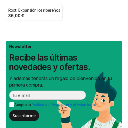
Root: Expansión los ribereños
36,00 €
Newsletter
Recibe las últimas
novedades y ofertas.
Y además tendrás un regalo de bienvenida en tu
primera compra.
Acepto la
Política de Privacidad y el Aviso legal
Suscribirme