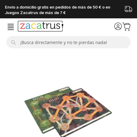
Envío a domicilio gratis en pedidos de más de 50 € o en
Juegos Zacatrus de más de 7 €
Buscar
Saltar
al
final
de
la
galería
de
imágenes