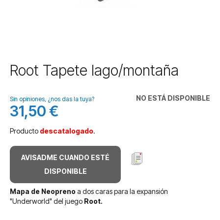
Saltar
Root Tapete lago/montaña
al
comienzo
de
NO ESTÁ DISPONIBLE
Sin opiniones, ¿nos das la tuya?
la
31,50 €
galería
de
Producto
descatalogado
.
imágenes
AVISADME CUANDO ESTÉ
DISPONIBLE
Mapa de Neopreno
a dos caras para la expansión
"Underworld" del juego
Root.