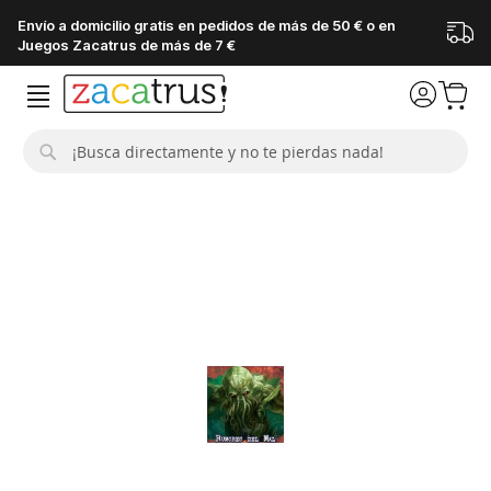
Envío a domicilio gratis en pedidos de más de 50 € o en
Juegos Zacatrus de más de 7 €
Buscar
Saltar
al
final
de
la
galería
de
imágenes