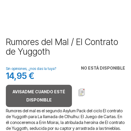
Saltar
Rumores del Mal / El Contrato
al
de Yuggoth
comienzo
de
la
NO ESTÁ DISPONIBLE
galería
Sin opiniones, ¿nos das la tuya?
14,95 €
de
imágenes
AVISADME CUANDO ESTÉ
DISPONIBLE
Rumores del mal es el segundo Asylum Pack del ciclo El contrato
de Yuggoth para La llamada de Cthulhu: El Juego de Cartas. En
él conoceremos a Erin Moirai, la atribulada heroína de El contrato
de Yuggoth, seducida por su captor y arrastrada a las tinieblas.