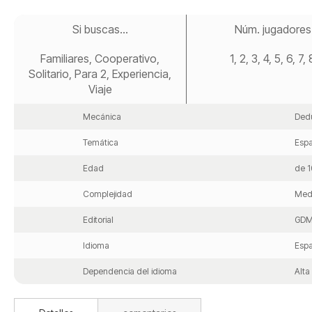
Saltar
al
Si buscas...
Núm. jugadores
comienzo
de
Familiares, Cooperativo,
1, 2, 3, 4, 5, 6, 7, 
la
galería
Solitario, Para 2, Experiencia,
de
Viaje
imágenes
Mecánica
Dedu
Temática
Espa
Edad
de 1
Complejidad
Med
Editorial
GDM
Idioma
Espa
Dependencia del idioma
Alta