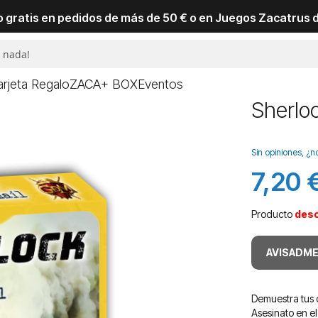
io gratis en pedidos de más de 50 € o en Juegos Zacatrus 
arjeta Regalo
ZACA+ BOX
Eventos
Sherloc
Sin opiniones, ¿n
7,20 
Producto
des
AVISADME
Demuestra tus 
Asesinato en el