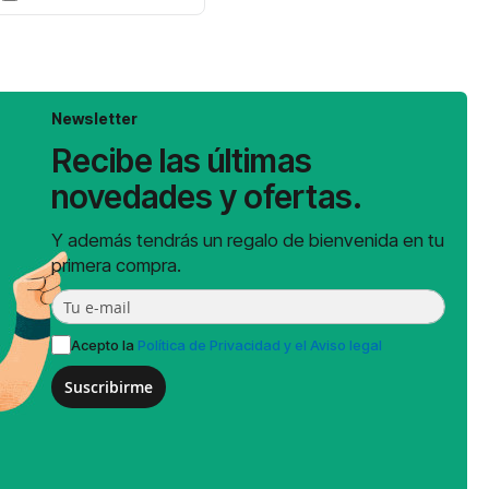
Newsletter
Recibe las últimas
novedades y ofertas.
Y además tendrás un regalo de bienvenida en tu
primera compra.
Acepto la
Política de Privacidad y el Aviso legal
Suscribirme