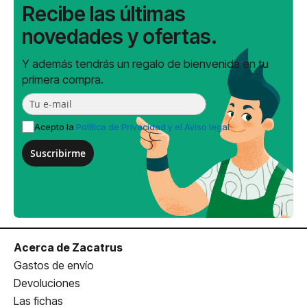
Recibe las últimas
novedades y ofertas.
Y además tendrás un regalo de bienvenida en tu
primera compra.
Acepto la
Política de Privacidad y el Aviso legal
Suscribirme
Acerca de Zacatrus
Gastos de envío
Devoluciones
Las fichas