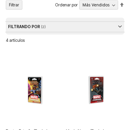
Fija
Ordenar por
Filtrar
Dir
De
FILTRANDO POR
4
artículos