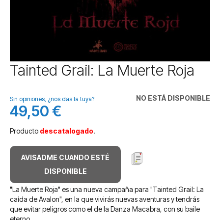
Saltar
Tainted Grail: La Muerte Roja
al
comienzo
de
NO ESTÁ DISPONIBLE
Sin opiniones, ¿nos das la tuya?
la
49,50 €
galería
de
Producto
descatalogado
.
imágenes
AVISADME CUANDO ESTÉ
DISPONIBLE
"La Muerte Roja" es una nueva campaña para "Tainted Grail: La
caída de Avalon", en la que vivirás nuevas aventuras y tendrás
que evitar peligros como el de la Danza Macabra, con su baile
eterno.