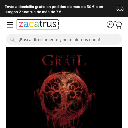
Envío a domicilio gratis en pedidos de más de 50 € o en
Juegos Zacatrus de más de 7 €
Buscar
Saltar
al
final
de
la
galería
de
imágenes