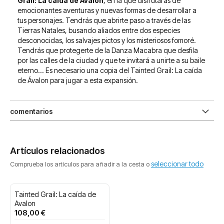
Grail: La caída de Avalon
, en la que disfrutarás de
emocionantes aventuras y nuevas formas de desarrollar a
tus personajes. Tendrás que abrirte paso a través de las
Tierras Natales, busando aliados entre dos especies
desconocidas, los salvajes pictos y los misteriosos fomoré.
Tendrás que protegerte de la Danza Macabra que desfila
por las calles de la ciudad y que te invitará a unirte a su baile
eterno... Es necesario una copia del Tainted Grail: La caída
de Ávalon para jugar a esta expansión.
comentarios
Artículos relacionados
seleccionar todo
Comprueba los artículos para añadir a la cesta o
Tainted Grail: La caída de
Avalon
108,00 €