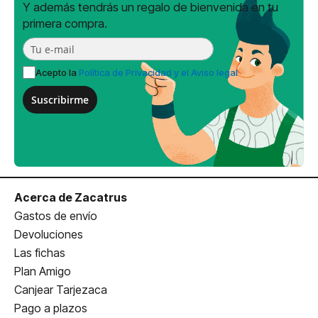
Y además tendrás un regalo de bienvenida en tu
primera compra.
Acepto la
Política de Privacidad y el Aviso legal
Suscribirme
Acerca de Zacatrus
Gastos de envío
Devoluciones
Las fichas
Plan Amigo
Canjear Tarjezaca
Pago a plazos