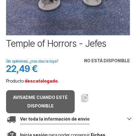
Saltar
Temple of Horrors - Jefes
al
comienzo
de
NO ESTÁ DISPONIBLE
Sin opiniones, ¿nos das la tuya?
la
22,49 €
galería
de
Producto
descatalogado
.
imágenes
AVISADME CUANDO ESTÉ
DISPONIBLE
Ver toda la información de envio
Inicia sesión
para poder conseguir
Fichas