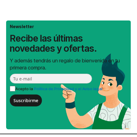
Newsletter
Recibe las últimas
novedades y ofertas.
Y además tendrás un regalo de bienvenida en tu
primera compra.
Acepto la
Política de Privacidad y el Aviso legal
Suscribirme