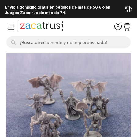
Envío a domicilio gratis en pedidos de más de 50 € o en
Juegos Zacatrus de más de 7 €
Buscar
Saltar
al
final
de
la
galería
de
imágenes