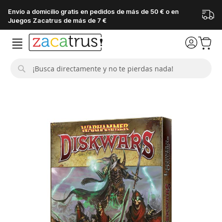
Envío a domicilio gratis en pedidos de más de 50 € o en
Juegos Zacatrus de más de 7 €
Buscar
Saltar
al
final
de
la
galería
de
imágenes