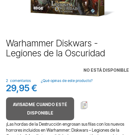
Saltar
Warhammer Diskwars -
al
Legiones de la Oscuridad
comienzo
de
la
NO ESTÁ DISPONIBLE
galería
de
2
comentarios
¿Qué opinas de este producto?
imágenes
29,95 €
AVISADME CUANDO ESTÉ
DISPONIBLE
¡Las hordas de la Destrucción engrosan sus filas con los nuevos
horrores incluidos en Warhammer: Diskwars – Legiones de la