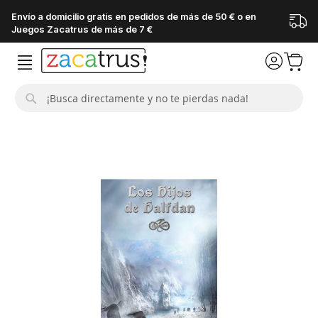
Envío a domicilio gratis en pedidos de más de 50 € o en
Juegos Zacatrus de más de 7 €
Buscar
Saltar
al
final
de
la
galería
de
imágenes