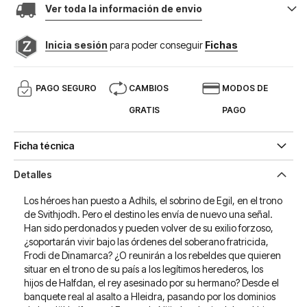
Ver toda la información de envio
Inicia sesión
para poder conseguir
Fichas
PAGO SEGURO
CAMBIOS
MODOS DE
GRATIS
PAGO
Ficha técnica
Detalles
Los héroes han puesto a Adhils, el sobrino de Egil, en el trono
de Svithjodh. Pero el destino les envía de nuevo una señal.
Han sido perdonados y pueden volver de su exilio forzoso,
¿soportarán vivir bajo las órdenes del soberano fratricida,
Frodi de Dinamarca? ¿O reunirán a los rebeldes que quieren
situar en el trono de su país a los legítimos herederos, los
hijos de Halfdan, el rey asesinado por su hermano? Desde el
banquete real al asalto a Hleidra, pasando por los dominios