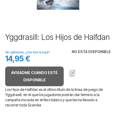
Saltar
Yggdrasill: Los Hijos de Halfdan
al
comienzo
de
NO ESTÁ DISPONIBLE
Sin opiniones, ¿nos das la tuya?
la
14,95 €
galería
de
imágenes
AVISADME CUANDO ESTÉ
DISPONIBLE
Los Hijos de Halfdan es el último título de la línea de juego de
Yggdrasill, en el que los jugadores podrán dar término a la
campaña iniciada en el libro básico y que les ha llevado a
recorrer toda Scandia