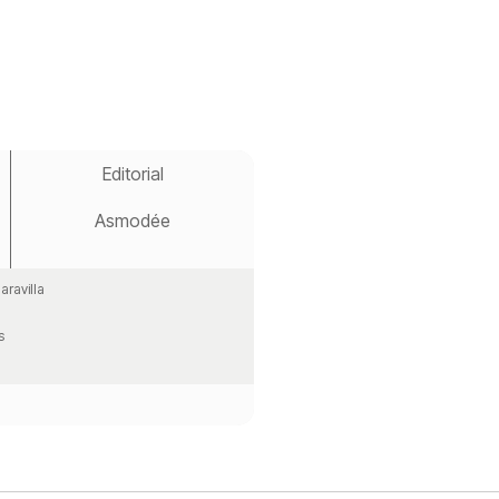
Editorial
Asmodée
aravilla
s