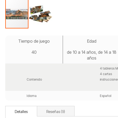
Saltar
al
Tiempo de juego
Edad
comienzo
de
40
de 10 a 14 años, de 14 a 18
la
galería
años
de
imágenes
4 tableros M
4 cartas
Contenido
instruccione
Idioma
Español
Detalles
Reseñas
9