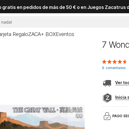
io gratis en pedidos de más de 50 € o en Juegos Zacatrus 
arjeta Regalo
ZACA+ BOX
Eventos
7 Wond
Valoración:
93
100
% of
9
comentarios
Ver to
Inicia
PAGO SE