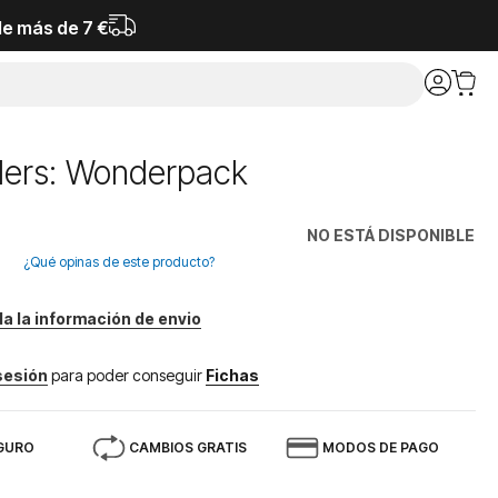
de más de 7 €
ers: Wonderpack
NO ESTÁ DISPONIBLE
¿Qué opinas de este producto?
da la información de envio
 sesión
para poder conseguir
Fichas
GURO
CAMBIOS GRATIS
MODOS DE PAGO