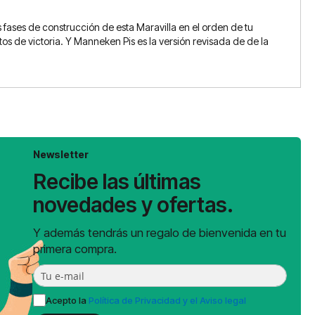
 fases de construcción de esta Maravilla en el orden de tu
os de victoria. Y Manneken Pis es la versión revisada de de la
Newsletter
Recibe las últimas
novedades y ofertas.
Y además tendrás un regalo de bienvenida en tu
primera compra.
Acepto la
Política de Privacidad y el Aviso legal