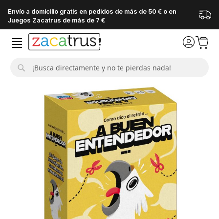
Envío a domicilio gratis en pedidos de más de 50 € o en
Juegos Zacatrus de más de 7 €
Buscar
Saltar
al
final
de
la
galería
de
imágenes