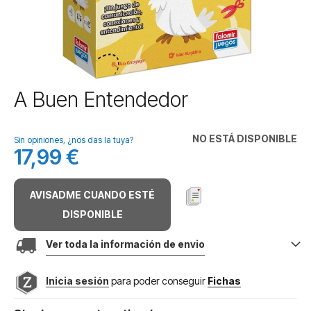
Saltar
A Buen Entendedor
al
comienzo
de
NO ESTÁ DISPONIBLE
Sin opiniones, ¿nos das la tuya?
la
17,99 €
galería
de
imágenes
AVISADME CUANDO ESTÉ
DISPONIBLE
Ver toda la información de envio
Inicia sesión
para poder conseguir
Fichas