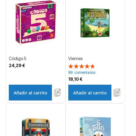
Código 5
Viernes
24,29 €
Valoración:
96%
89
comentarios
18,10 €
Añadir al carrito
Añadir al carrito