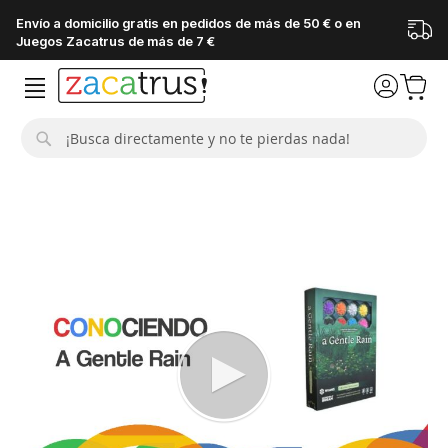
Envío a domicilio gratis en pedidos de más de 50 € o en
Juegos Zacatrus de más de 7 €
Buscar
Saltar
al
final
de
la
galería
de
imágenes