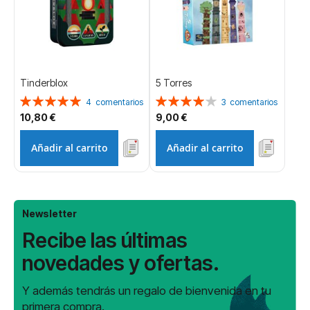
Tinderblox
5 Torres
Valoración:
Valoración:
4
comentarios
3
comentarios
100%
80%
10,80 €
9,00 €
Añadir al carrito
Añadir al carrito
Newsletter
Recibe las últimas
novedades y ofertas.
Y además tendrás un regalo de bienvenida en tu
primera compra.