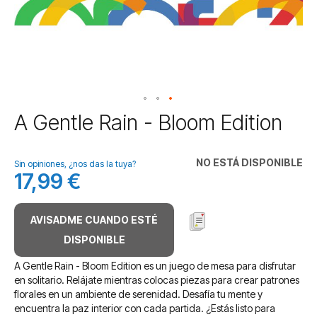
Saltar
A Gentle Rain - Bloom Edition
al
comienzo
de
NO ESTÁ DISPONIBLE
Sin opiniones, ¿nos das la tuya?
la
17,99 €
galería
de
imágenes
AVISADME CUANDO ESTÉ
DISPONIBLE
A Gentle Rain - Bloom Edition es un juego de mesa para disfrutar
en solitario. Relájate mientras colocas piezas para crear patrones
florales en un ambiente de serenidad. Desafía tu mente y
encuentra la paz interior con cada partida. ¿Estás listo para