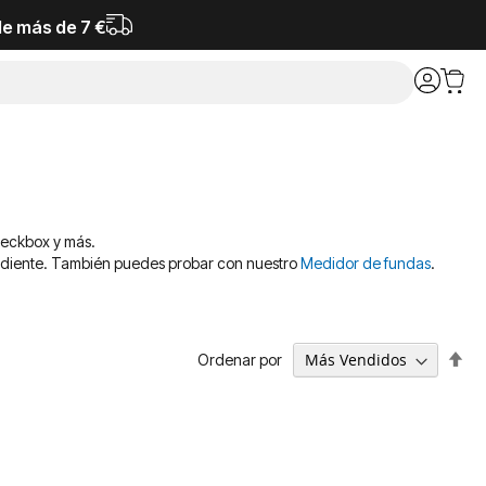
de más de 7 €
deckbox y más.
ondiente. También puedes probar con nuestro
Medidor de fundas
.
Fija
Ordenar por
Dir
De