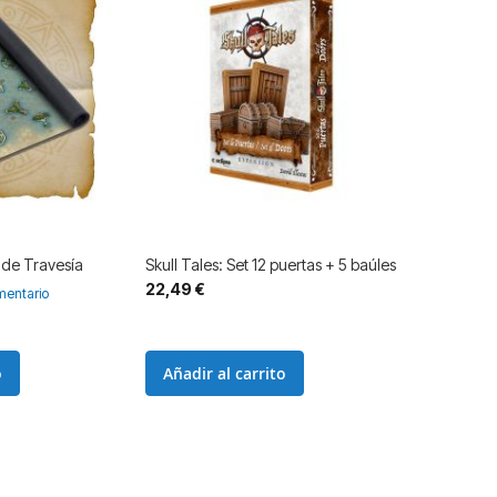
 de Travesía
Skull Tales: Set 12 puertas + 5 baúles
22,49 €
entario
o
Añadir al carrito