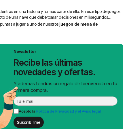
ntras en una historia y formas parte de ella. En este tipo de juegos
iloto de una nave que debe tomar decisiones en milisegundos…
puntas a jugar a uno de nuestros
juegos de mesa de
Newsletter
Recibe las últimas
novedades y ofertas.
Y además tendrás un regalo de bienvenida en tu
primera compra.
Acepto la
Política de Privacidad y el Aviso legal
Suscribirme