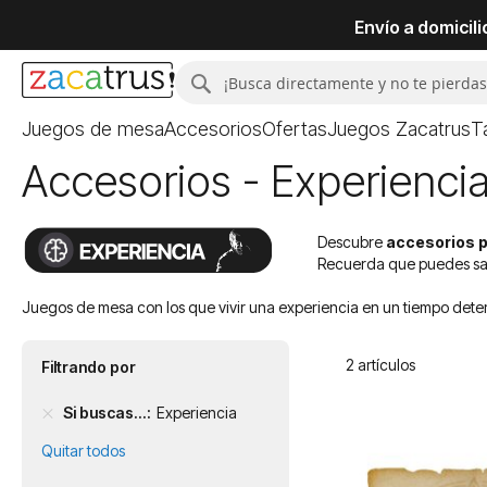
Envío a domicil
Buscar
Buscar
Juegos de mesa
Accesorios
Ofertas
Juegos Zacatrus
T
Accesorios - Experienci
Descubre
accesorios p
Recuerda que puedes sab
Juegos de mesa con los que vivir una experiencia en un tiempo deter
2
artículos
Filtrando por
Si buscas...
Experiencia
Quitar todos