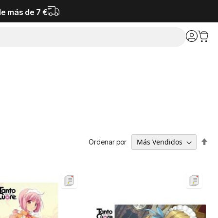
de más de 7 €
Fija
Ordenar por
Dir
De