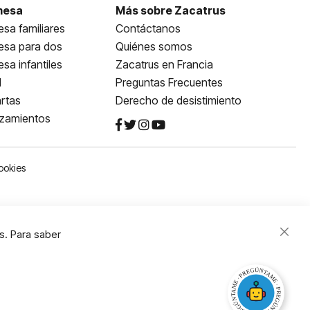
mesa
Más sobre Zacatrus
sa familiares
Contáctanos
esa para dos
Quiénes somos
sa infantiles
Zacatrus en Francia
l
Preguntas Frecuentes
rtas
Derecho de desistimiento
nzamientos
ookies
s. Para saber
Close
Cooki
Bar