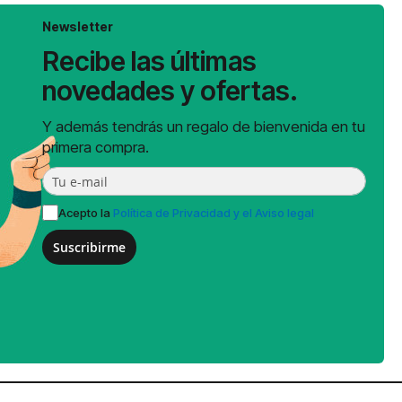
Newsletter
Recibe las últimas
novedades y ofertas.
Y además tendrás un regalo de bienvenida en tu
primera compra.
Acepto la
Política de Privacidad y el Aviso legal
Suscribirme