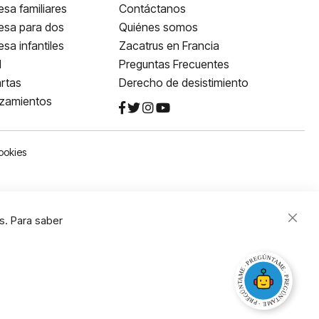
sa familiares
Contáctanos
esa para dos
Quiénes somos
sa infantiles
Zacatrus en Francia
l
Preguntas Frecuentes
rtas
Derecho de desistimiento
nzamientos
ookies
s. Para saber
Close
Cooki
Bar