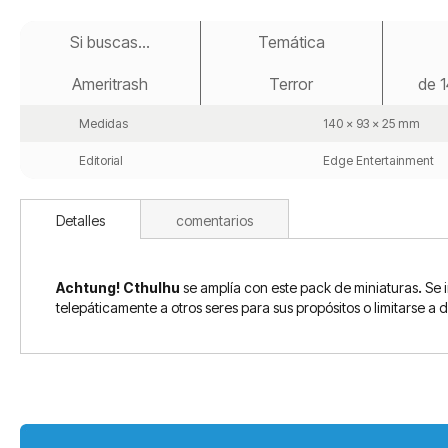
Saltar
al
Si buscas...
Temática
comienzo
de
Ameritrash
Terror
de 1
la
galería
de
Medidas
140 x 93 x 25 mm
imágenes
Editorial
Edge Entertainment
Detalles
comentarios
Achtung! Cthulhu
se amplía con este pack de miniaturas
.
Se 
telepáticamente a otros seres para sus propósitos o limitarse