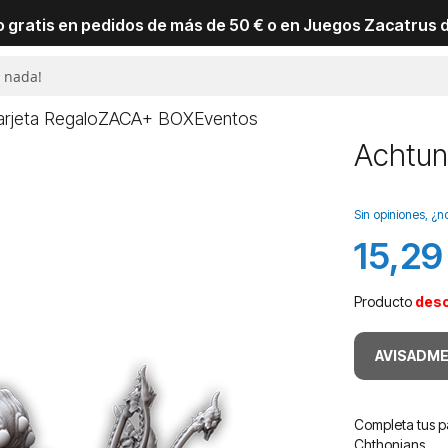
io gratis en pedidos de más de 50 € o en Juegos Zacatrus 
arjeta Regalo
ZACA+ BOX
Eventos
Achtun
Sin opiniones, ¿n
15,29
Producto
des
AVISADME
Completa tus p
Chthonians.