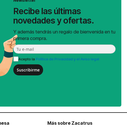
Newsletter
Recibe las últimas
novedades y ofertas.
Y además tendrás un regalo de bienvenida en tu
primera compra.
Acepto la
Política de Privacidad y el Aviso legal
Suscribirme
mesa
Más sobre Zacatrus