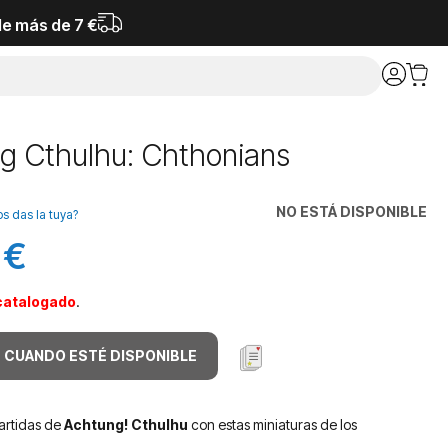
de más de 7 €
g Cthulhu: Chthonians
NO ESTÁ DISPONIBLE
os das la tuya?
 €
catalogado
.
 CUANDO ESTÉ DISPONIBLE
artidas de
Achtung! Cthulhu
con estas miniaturas de los