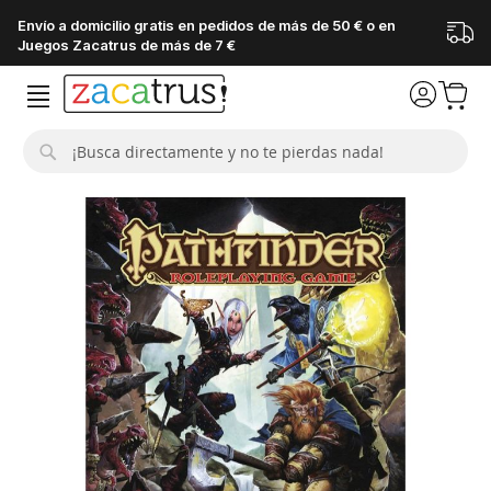
Envío a domicilio gratis en pedidos de más de 50 € o en
Juegos Zacatrus de más de 7 €
Buscar
Saltar
al
final
de
la
galería
de
imágenes