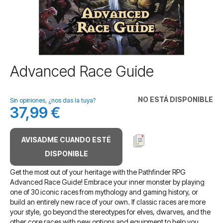
Saltar
Advanced Race Guide
al
comienzo
de
NO ESTÁ DISPONIBLE
Sin opiniones, ¿nos das la tuya?
la
37,99 €
galería
de
imágenes
AVISADME CUANDO ESTÉ
DISPONIBLE
Get the most out of your heritage with the Pathfinder RPG
Advanced Race Guide! Embrace your inner monster by playing
one of 30 iconic races from mythology and gaming history, or
build an entirely new race of your own. If classic races are more
your style, go beyond the stereotypes for elves, dwarves, and the
other core races with new options and equipment to help you