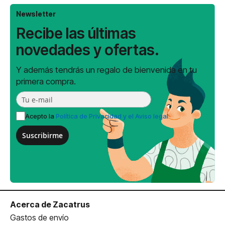
Newsletter
Recibe las últimas
novedades y ofertas.
Y además tendrás un regalo de bienvenida en tu
primera compra.
Acepto la
Política de Privacidad y el Aviso legal
Suscribirme
Acerca de Zacatrus
Gastos de envío