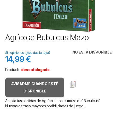
Saltar
Agrícola: Bubulcus Mazo
al
comienzo
de
NO ESTÁ DISPONIBLE
Sin opiniones, ¿nos das la tuya?
la
14,99 €
galería
de
Producto
descatalogado
.
imágenes
AVISADME CUANDO ESTÉ
DISPONIBLE
Amplía tus partidas de Agrícola con el mazo de "Bubulcus".
Nuevas cartas y mayores posibilidades de juego.