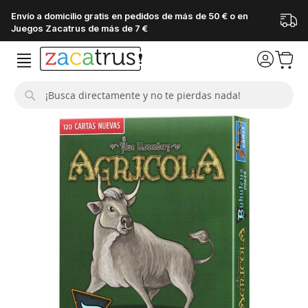
Envío a domicilio gratis en pedidos de más de 50 € o en
Juegos Zacatrus de más de 7 €
Buscar
Saltar
al
final
de
la
galería
de
imágenes