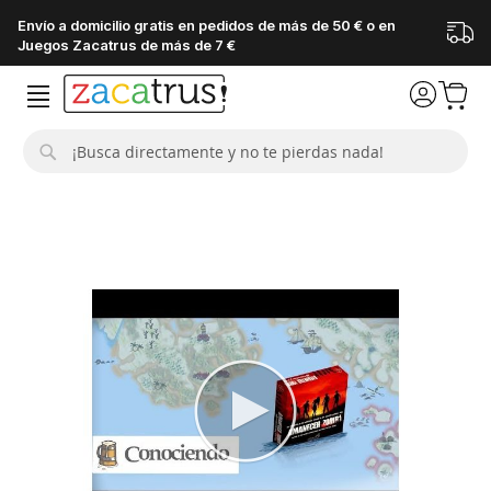
Envío a domicilio gratis en pedidos de más de 50 € o en
Juegos Zacatrus de más de 7 €
Buscar
Saltar
al
final
de
la
galería
de
imágenes