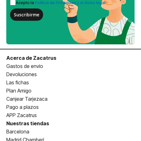
Acepto la
Política de Privacidad y el Aviso legal
Suscribirme
Acerca de Zacatrus
Gastos de envío
Devoluciones
Las fichas
Plan Amigo
Canjear Tarjezaca
Pago a plazos
APP Zacatrus
Nuestras tiendas
Barcelona
Madrid Chamberí