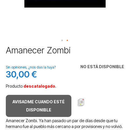
Saltar
Amanecer Zombi
al
comienzo
de
NO ESTÁ DISPONIBLE
Sin opiniones, ¿nos das la tuya?
la
30,00 €
galería
de
Producto
descatalogado
.
imágenes
AVISADME CUANDO ESTÉ
DISPONIBLE
Amanecer Zombi. Ya han pasado un par de días desde que tu
hermano fue al pueblo más cercano a por provisiones y no volvió.