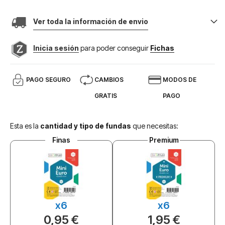
Ver toda la información de envio
Inicia sesión
para poder conseguir
Fichas
PAGO SEGURO
CAMBIOS
MODOS DE
GRATIS
PAGO
Esta es la
cantidad y tipo de fundas
que necesitas:
Finas
Premium
x6
x6
0,95 €
1,95 €