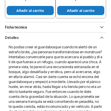
Añadir al carrito
Añadir al carrito
Ficha técnica
Detalles
No podías creer al guardabosque cuando te alertó de un
extraño brote, ¿las personas transformándose en monstruos?
Intentabas convencerle para que te acercara al pueblo y él a
ti de que fuerais a un refugio, cuando apareció una chica. A
primera vista, te pareció una excursionista extraviada en el
bosque, algo desaliñada y errática, pero al acercarse, algo
en ella te alarmó. Casi sin darte cuenta se echó encima del
guardabosque y empezó a morderle. Llevado por el pánico
huiste, sin mirar atrás, hasta llegar a tu tienda pero no era un
sitio lo bastante seguro. Fue entonces cuando te diste
cuenta de la gravedad de la situación. Lo que prometía ser
una semana tranquila se está convirtiendo en pesadilla, no
te queda comida, estás incomunicado y sin vehículo. A partir