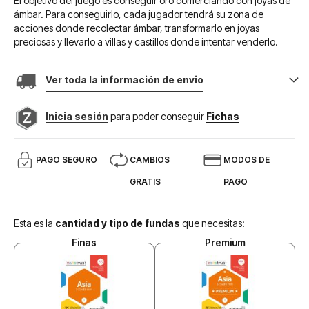
El objetivo del juego es conseguir oro comerciando con joyas de
ámbar. Para conseguirlo, cada jugador tendrá su zona de
acciones donde recolectar ámbar, transformarlo en joyas
preciosas y llevarlo a villas y castillos donde intentar venderlo.
Ver toda la información de envio
Inicia sesión
para poder conseguir
Fichas
PAGO SEGURO
CAMBIOS
MODOS DE
GRATIS
PAGO
Esta es la
cantidad y tipo de fundas
que necesitas:
Finas
Premium