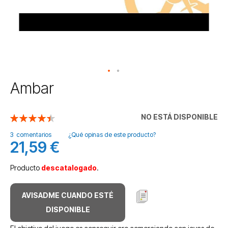
Saltar
Ambar
al
comienzo
de
NO ESTÁ DISPONIBLE
Valoración:
la
90
100
% of
galería
3
comentarios
¿Qué opinas de este producto?
21,59 €
de
imágenes
Producto
descatalogado
.
AVISADME CUANDO ESTÉ
DISPONIBLE