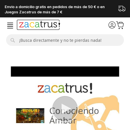
Envío a domicilio gratis en pedidos de más de 50 € o en
Juegos Zacatrus de más de 7 €
Buscar
Saltar
al
final
de
la
galería
de
imágenes