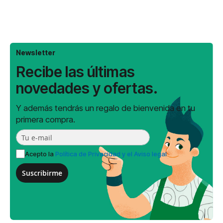
Newsletter
Recibe las últimas
novedades y ofertas.
Y además tendrás un regalo de bienvenida en tu
primera compra.
Acepto la
Política de Privacidad y el Aviso legal
Suscribirme