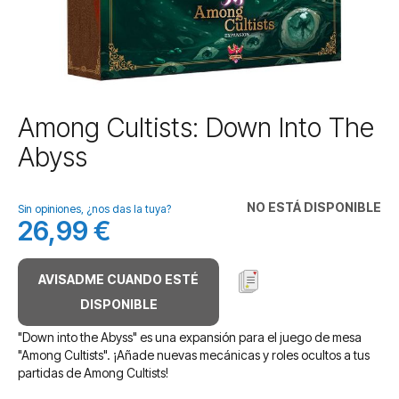
Saltar
Among Cultists: Down Into The
al
Abyss
comienzo
de
la
NO ESTÁ DISPONIBLE
galería
Sin opiniones, ¿nos das la tuya?
26,99 €
de
imágenes
AVISADME CUANDO ESTÉ
DISPONIBLE
"Down into the Abyss" es una expansión para el juego de mesa
"Among Cultists". ¡Añade nuevas mecánicas y roles ocultos a tus
partidas de Among Cultists!