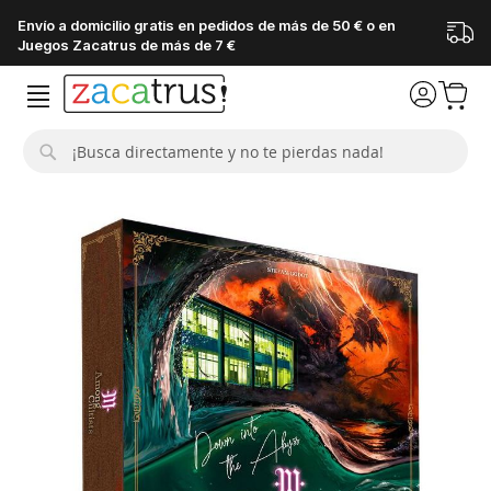
Envío a domicilio gratis en pedidos de más de 50 € o en
Juegos Zacatrus de más de 7 €
Buscar
Saltar
al
final
de
la
galería
de
imágenes