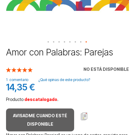
Saltar
Amor con Palabras: Parejas
al
comienzo
de
NO ESTÁ DISPONIBLE
Valoración:
la
100
100
% of
galería
1
comentario
¿Qué opinas de este producto?
14,35 €
de
imágenes
Producto
descatalogado
.
AVISADME CUANDO ESTÉ
DISPONIBLE