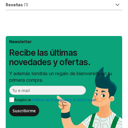
Reseñas
1
Newsletter
Recibe las últimas
novedades y ofertas.
Y además tendrás un regalo de bienvenida en tu
primera compra.
Acepto la
Política de Privacidad y el Aviso legal
Suscribirme