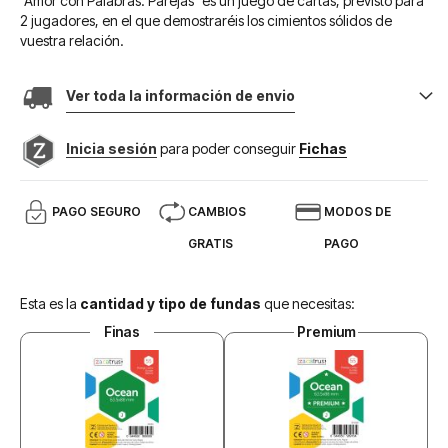
"Amor con Palabras: Parejas" es un juego de cartas, previsto para
2 jugadores, en el que demostraréis los cimientos sólidos de
vuestra relación.
Ver toda la información de envio
Inicia sesión
para poder conseguir
Fichas
PAGO SEGURO
CAMBIOS
MODOS DE
GRATIS
PAGO
Esta es la
cantidad y tipo de fundas
que necesitas:
Finas
Premium