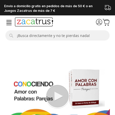
Envío a domicilio gratis en pedidos de más de 50 € o en
Juegos Zacatrus de más de 7 €
Buscar
Saltar
al
final
de
la
galería
de
imágenes