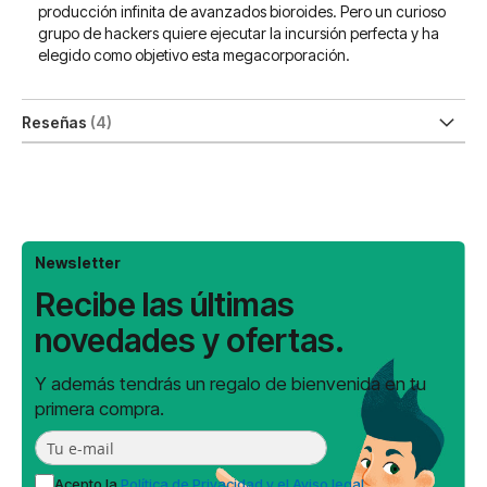
producción infinita de avanzados bioroides. Pero un curioso
grupo de hackers quiere ejecutar la incursión perfecta y ha
elegido como objetivo esta megacorporación.
Reseñas
4
Newsletter
Recibe las últimas
novedades y ofertas.
Y además tendrás un regalo de bienvenida en tu
primera compra.
Acepto la
Política de Privacidad y el Aviso legal