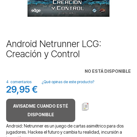
Saltar
Android Netrunner LCG:
al
Creación y Control
comienzo
de
la
NO ESTÁ DISPONIBLE
galería
de
4
comentarios
¿Qué opinas de este producto?
imágenes
29,95 €
AVISADME CUANDO ESTÉ
DISPONIBLE
Android: Netrunner es un juego de cartas asimétrico para dos
jugadores. Hackea el futuro y cambia tu realidad, incursión a