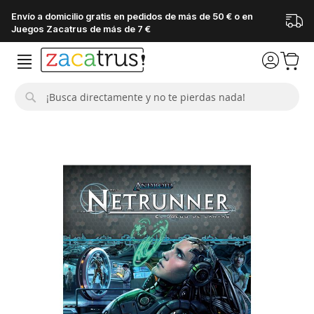
Envío a domicilio gratis en pedidos de más de 50 € o en
Juegos Zacatrus de más de 7 €
Buscar
Saltar
al
final
de
la
galería
de
imágenes