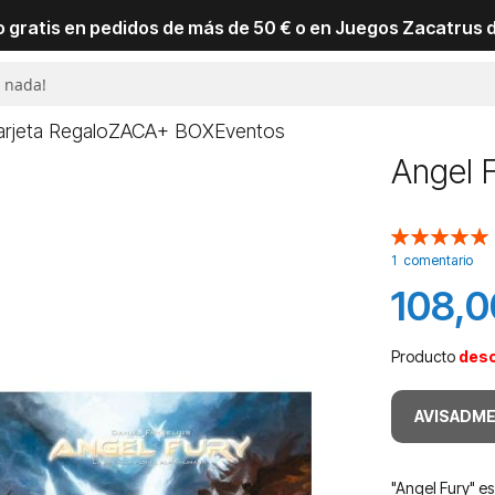
io gratis en pedidos de más de 50 € o en Juegos Zacatrus 
arjeta Regalo
ZACA+ BOX
Eventos
Angel 
Valoración:
100
100
% of
1
comentario
108,0
Producto
des
AVISADME
"Angel Fury" es