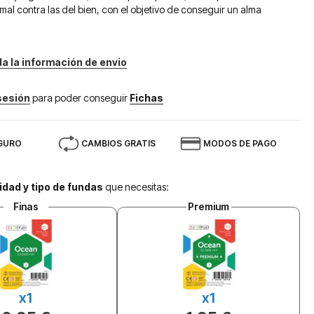
 mal contra las del bien, con el objetivo de conseguir un alma
da la información de envio
 sesión
para poder conseguir
Fichas
GURO
CAMBIOS GRATIS
MODOS DE PAGO
idad y tipo de fundas
que necesitas:
Finas
Premium
x1
x1