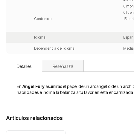
6 mont
6 fuen
Contenido
15 car
Idioma
Españ
Dependencia del idioma
Media
Detalles
Reseñas
1
En
Angel Fury
asumirás el papel de un arcángel o de un archi
habilidades e inclina la balanza a tu favor en esta encarnizada 
Artículos relacionados