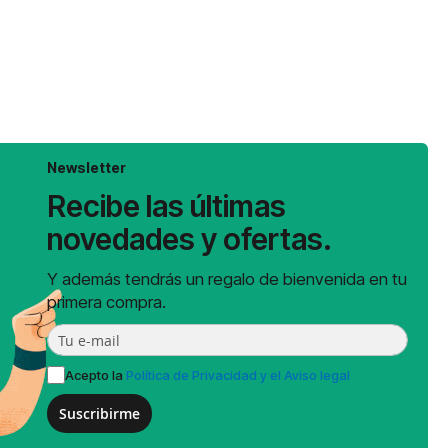
Newsletter
Recibe las últimas
novedades y ofertas.
Y además tendrás un regalo de bienvenida en tu
primera compra.
Acepto la
Política de Privacidad y el Aviso legal
Suscribirme