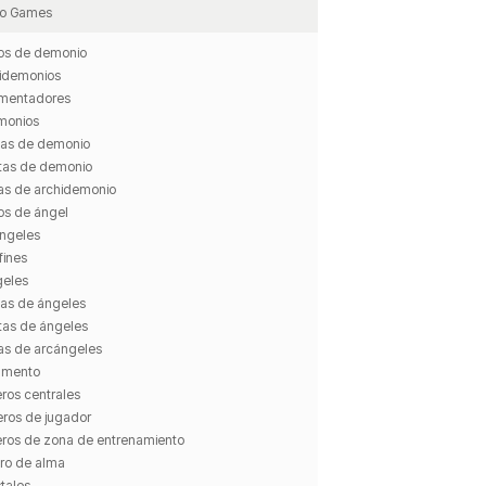
to Games
os de demonio
hidemonios
rmentadores
monios
has de demonio
tas de demonio
as de archidemonio
os de ángel
ngeles
fines
geles
has de ángeles
tas de ángeles
as de arcángeles
amento
eros centrales
eros de jugador
eros de zona de entrenamiento
ero de alma
stales