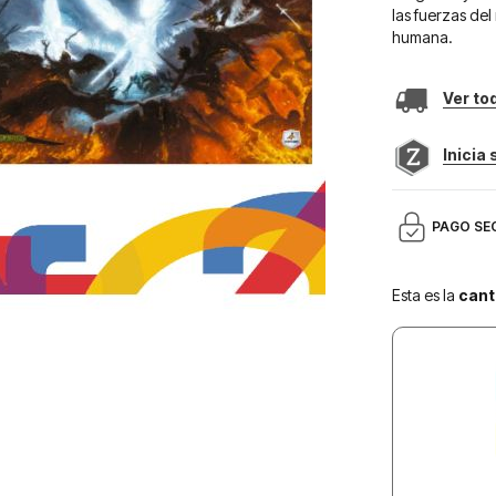
las fuerzas del
humana.
Ver to
Inicia
PAGO SE
Esta es la
cant