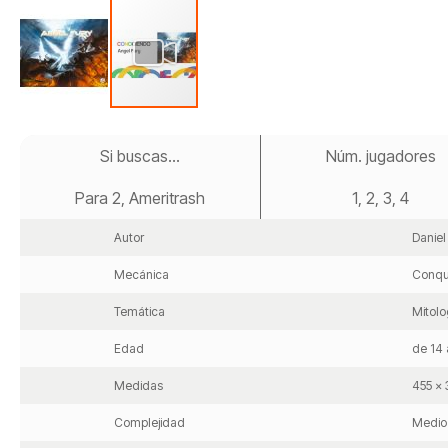
Saltar
al
Si buscas...
Núm. jugadores
comienzo
de
Para 2, Ameritrash
1, 2, 3, 4
la
galería
de
Autor
Daniel
imágenes
Mecánica
Conqui
Temática
Mitolo
Edad
de 14 
Medidas
455 x 
Complejidad
Medio