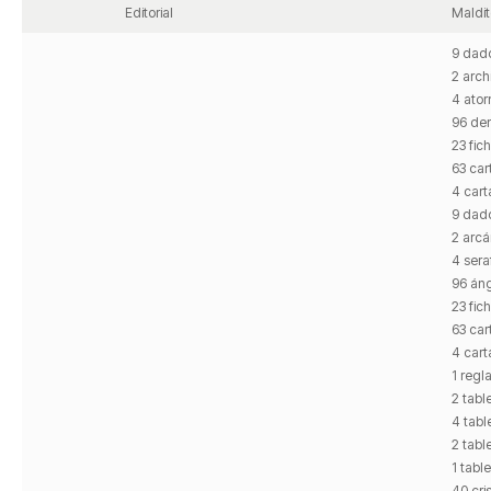
Editorial
Maldi
9 dad
2 arc
4 ato
96 de
23 fic
63 car
4 cart
9 dad
2 arcá
4 sera
96 án
23 fic
63 car
4 cart
1 regl
2 tabl
4 tabl
2 tabl
1 tabl
40 cri