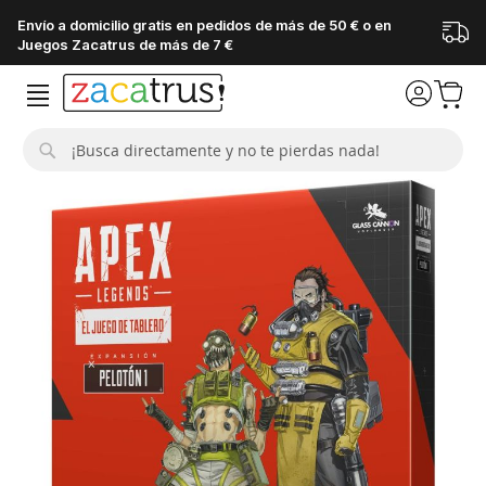
Envío a domicilio gratis en pedidos de más de 50 € o en
Juegos Zacatrus de más de 7 €
Buscar
Saltar
al
final
de
la
galería
de
imágenes