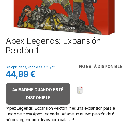
Saltar
Apex Legends: Expansión
al
Pelotón 1
comienzo
de
la
NO ESTÁ DISPONIBLE
galería
Sin opiniones, ¿nos das la tuya?
44,99 €
de
imágenes
AVISADME CUANDO ESTÉ
DISPONIBLE
"Apex Legends: Expansión Pelotón 1" es una expansión para el
juego de mesa Apex Legends. ¡Añade un nuevo pelotón de 6
héroes legendarios listos para batallar!