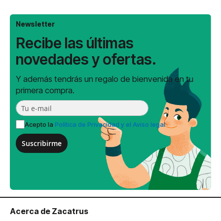
Newsletter
Recibe las últimas
novedades y ofertas.
Y además tendrás un regalo de bienvenida en tu
primera compra.
Acepto la
Política de Privacidad y el Aviso legal
Suscribirme
Acerca de Zacatrus