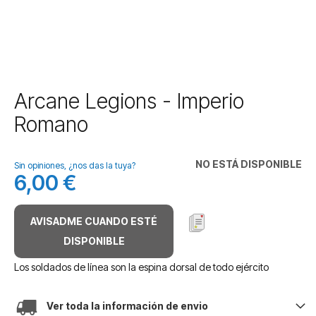
Saltar
Arcane Legions - Imperio
al
Romano
comienzo
de
la
NO ESTÁ DISPONIBLE
galería
Sin opiniones, ¿nos das la tuya?
6,00 €
de
imágenes
AVISADME CUANDO ESTÉ
DISPONIBLE
Los soldados de línea son la espina dorsal de todo ejército
Ver toda la información de envio