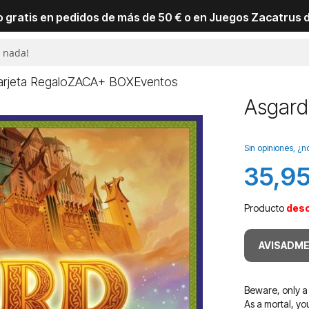
io gratis en pedidos de más de 50 € o en Juegos Zacatrus 
arjeta Regalo
ZACA+ BOX
Eventos
Asgard 
Sin opiniones, ¿n
35,95
Producto
des
AVISADME
Beware, only a 
As a mortal, yo