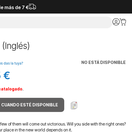
de más de 7 €
(Inglés)
NO ESTÁ DISPONIBLE
os das la tuya?
 €
catalogado
.
 CUANDO ESTÉ DISPONIBLE
few of them will come out victorious. Will you side with the right ones?
ur place in the new world depends on it.