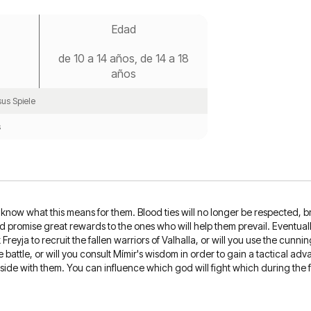
Edad
de 10 a 14 años, de 14 a 18
años
us Spiele
s
 know what this means for them. Blood ties will no longer be respected, br
d promise great rewards to the ones who will help them prevail. Eventually F
 Freyja to recruit the fallen warriors of Valhalla, or will you use the cun
ve battle, or will you consult Mímir's wisdom in order to gain a tactical 
side with them. You can influence which god will fight which during the