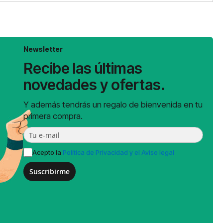
Newsletter
Recibe las últimas
novedades y ofertas.
Y además tendrás un regalo de bienvenida en tu
primera compra.
Acepto la
Política de Privacidad y el Aviso legal
Suscribirme