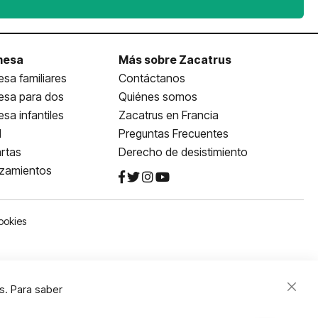
mesa
Más sobre Zacatrus
sa familiares
Contáctanos
esa para dos
Quiénes somos
sa infantiles
Zacatrus en Francia
l
Preguntas Frecuentes
rtas
Derecho de desistimiento
nzamientos
ookies
s. Para saber
Close
Cooki