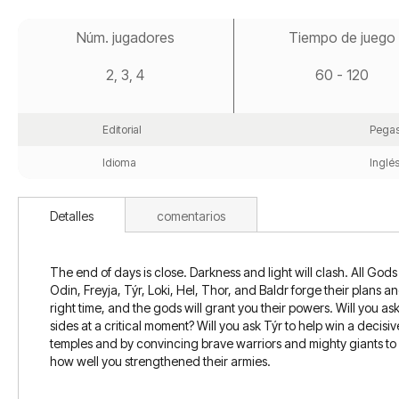
Saltar
al
Núm. jugadores
Tiempo de juego
comienzo
de
2, 3, 4
60 - 120
la
galería
de
imágenes
Editorial
Pegas
Idioma
Inglé
Detalles
comentarios
The end of days is close. Darkness and light will clash. All Gods
Odin, Freyja, Týr, Loki, Hel, Thor, and Baldr forge their plans an
right time, and the gods will grant you their powers. Will you ask
sides at a critical moment? Will you ask Týr to help win a decisi
temples and by convincing brave warriors and mighty giants to 
how well you strengthened their armies.