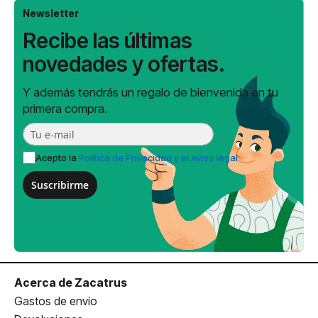
Newsletter
Recibe las últimas
novedades y ofertas.
Y además tendrás un regalo de bienvenida en tu
primera compra.
Acepto la
Política de Privacidad y el Aviso legal
Suscribirme
Acerca de Zacatrus
Gastos de envío