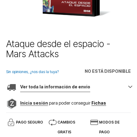
Saltar
Ataque desde el espacio -
al
Mars Attacks
comienzo
de
la
NO ESTÁ DISPONIBLE
galería
Sin opiniones, ¿nos das la tuya?
de
imágenes
Ver toda la información de envio
Inicia sesión
para poder conseguir
Fichas
PAGO SEGURO
CAMBIOS
MODOS DE
GRATIS
PAGO