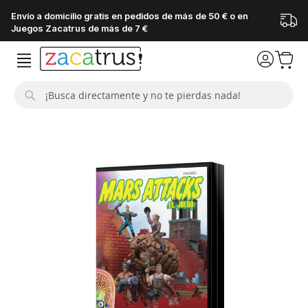
Envío a domicilio gratis en pedidos de más de 50 € o en
Juegos Zacatrus de más de 7 €
Buscar
Saltar
al
final
de
la
galería
de
imágenes