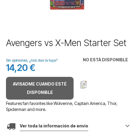
Saltar
Avengers vs X-Men Starter Set
al
comienzo
de
NO ESTÁ DISPONIBLE
Sin opiniones, ¿nos das la tuya?
la
14,20 €
galería
de
imágenes
AVISADME CUANDO ESTÉ
DISPONIBLE
Features fan favorites like Wolverine, Captain America, Thor,
Spiderman and more.
Ver toda la información de envio