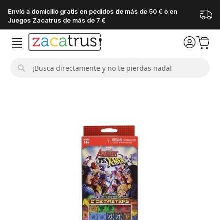
Envío a domicilio gratis en pedidos de más de 50 € o en
Juegos Zacatrus de más de 7 €
Buscar
Saltar
al
final
de
la
galería
de
imágenes