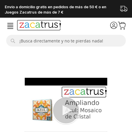
Envío a domicilio gratis en pedidos de más de 50 € o en
Juegos Zacatrus de más de 7 €
Buscar
Saltar
al
final
de
la
galería
de
imágenes