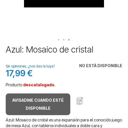
Saltar
Azul: Mosaico de cristal
al
comienzo
de
NO ESTÁ DISPONIBLE
Sin opiniones, ¿nos das la tuya?
la
17,99 €
galería
de
Producto
descatalogado
.
imágenes
AVISADME CUANDO ESTÉ
DISPONIBLE
Azul: Mosaico de cristal es una expansión para el conocido juego
de mesa Azul, con tableros individuales a doble cara y