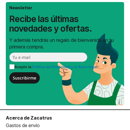
Newsletter
Recibe las últimas
novedades y ofertas.
Y además tendrás un regalo de bienvenida en tu
primera compra.
Acepto la
Política de Privacidad y el Aviso legal
Suscribirme
Acerca de Zacatrus
Gastos de envío