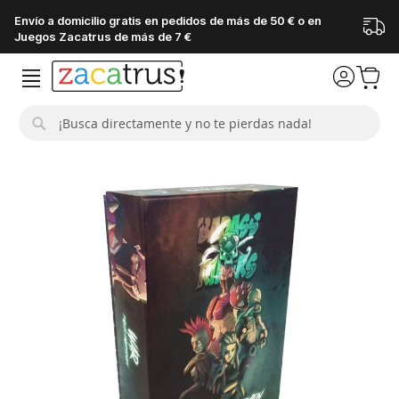
Envío a domicilio gratis en pedidos de más de 50 € o en
Juegos Zacatrus de más de 7 €
Buscar
Saltar
al
final
de
la
galería
de
imágenes