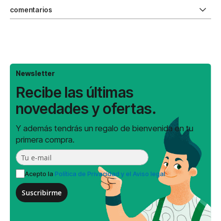
comentarios
Newsletter
Recibe las últimas
novedades y ofertas.
Y además tendrás un regalo de bienvenida en tu
primera compra.
Acepto la
Política de Privacidad y el Aviso legal
Suscribirme