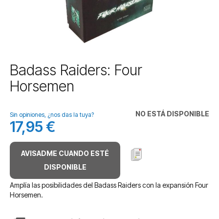
Saltar
Badass Raiders: Four
al
Horsemen
comienzo
de
la
NO ESTÁ DISPONIBLE
galería
Sin opiniones, ¿nos das la tuya?
17,95 €
de
imágenes
AVISADME CUANDO ESTÉ
DISPONIBLE
Amplía las posibilidades del Badass Raiders con la expansión Four
Horsemen.