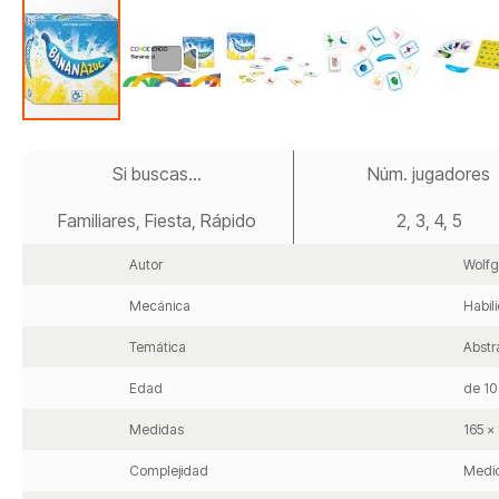
Saltar
al
Si buscas...
Núm. jugadores
comienzo
de
Familiares, Fiesta, Rápido
2, 3, 4, 5
la
galería
de
Autor
Wolf
imágenes
Mecánica
Habil
Temática
Abstr
Edad
de 10
Medidas
165 x
Complejidad
Medi