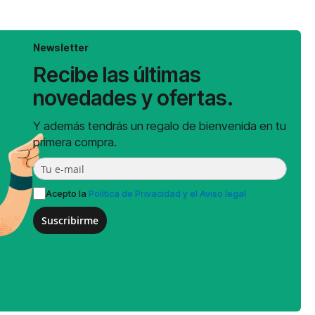
Newsletter
Recibe las últimas
novedades y ofertas.
Y además tendrás un regalo de bienvenida en tu
primera compra.
Acepto la
Política de Privacidad y el Aviso legal
Suscribirme