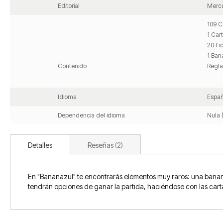
Editorial
Mercu
109 C
1 Car
20 Fi
1 Ban
Contenido
Regla
Idioma
Españ
Dependencia del idioma
Nula 
Detalles
Reseñas
2
En "Bananazul" te encontrarás elementos muy raros: una banana
tendrán opciones de ganar la partida, haciéndose con las carta