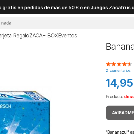
io gratis en pedidos de más de 50 € o en Juegos Zacatrus 
arjeta Regalo
ZACA+ BOX
Eventos
Banana
Valoración:
90
100
% of
2
comentarios
14,95
Producto
des
AVISADME
"Bananazul" es