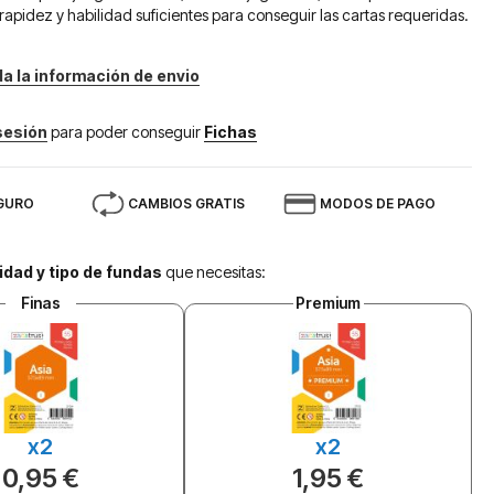
rapidez y habilidad suficientes para conseguir las cartas requeridas.
da la información de envio
 sesión
para poder conseguir
Fichas
GURO
CAMBIOS GRATIS
MODOS DE PAGO
idad y tipo de fundas
que necesitas:
Finas
Premium
x2
x2
0,95 €
1,95 €