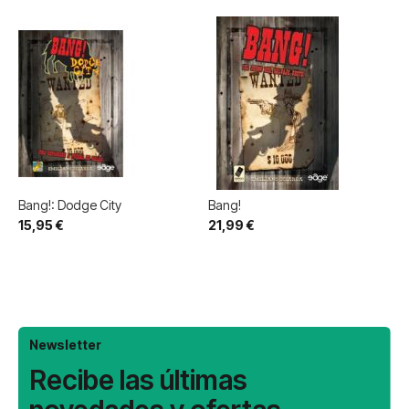
Bang!: Dodge City
Bang!
15,95 €
21,99 €
Newsletter
Recibe las últimas