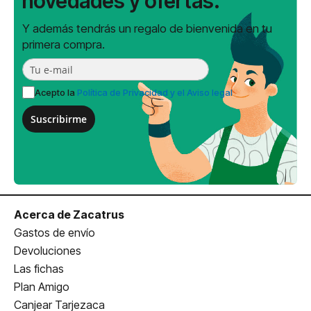
novedades y ofertas.
Y además tendrás un regalo de bienvenida en tu
primera compra.
Acepto la
Política de Privacidad y el Aviso legal
Suscribirme
Acerca de Zacatrus
Gastos de envío
Devoluciones
Las fichas
Plan Amigo
Canjear Tarjezaca