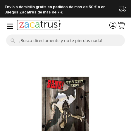
Envío a domicilio gratis en pedidos de más de 50 € o en
Juegos Zacatrus de más de 7 €
Buscar
Saltar
al
final
de
la
galería
de
imágenes