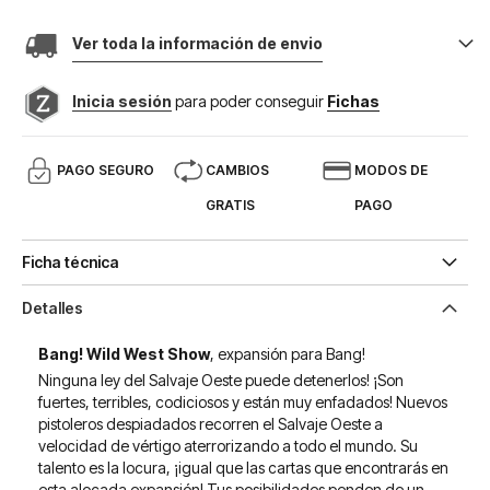
Ver toda la información de envio
Inicia sesión
para poder conseguir
Fichas
PAGO SEGURO
CAMBIOS
MODOS DE
GRATIS
PAGO
Ficha técnica
Detalles
Bang! Wild West Show
, expansión para Bang!
Ninguna ley del Salvaje Oeste puede detenerlos! ¡Son
fuertes, terribles, codiciosos y están muy enfadados! Nuevos
pistoleros despiadados recorren el Salvaje Oeste a
velocidad de vértigo aterrorizando a todo el mundo. Su
talento es la locura, ¡igual que las cartas que encontrarás en
esta alocada expansión! Tus posibilidades penden de un