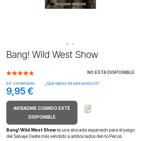
Saltar
Bang! Wild West Show
al
comienzo
de
NO ESTÁ DISPONIBLE
Valoración:
la
97
100
% of
galería
24
comentarios
¿Qué opinas de este producto?
9,95 €
de
imágenes
AVISADME CUANDO ESTÉ
DISPONIBLE
Bang! Wild West Show
es una alocada expansión para el juego
del Salvaje Oeste más vendido a ambos lados del río Pecos.